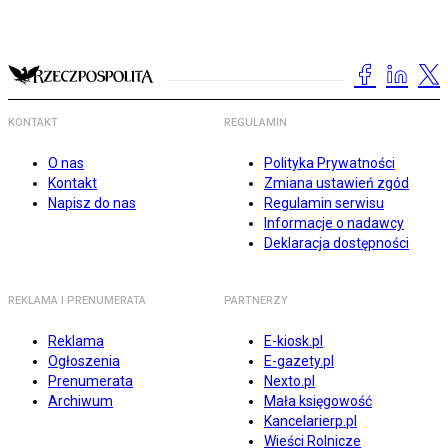
KONTAKT
REGULAMIN
O nas
Polityka Prywatności
Kontakt
Zmiana ustawień zgód
Napisz do nas
Regulamin serwisu
Informacje o nadawcy
Deklaracja dostępności
REKLAMA I PRENUMERATA
PARTNERZY
Reklama
E-kiosk.pl
Ogłoszenia
E-gazety.pl
Prenumerata
Nexto.pl
Archiwum
Mała księgowość
Kancelarierp.pl
Wieści Rolnicze