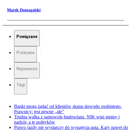
Marek Domagalski
Powiązane
Polecane
Najnowsze
Tagi
Banki mogą żądać od klientów skanu dowodu osobistego.
Prawnicy: jest pewne „ale”
Trudna walka z samowolą budowlaną. NIK wini gminy i
nadzór, a te polityków
Prawo jazdy nie wystarczy do wynajęcia auta. Kary nawet do