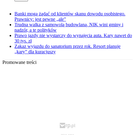
Banki mogą żądać od klientów skanu dowodu osobistego.
Prawnicy: jest pewne „ale”
Trudna walka z samowolą budowlaną. NIK wini gminy i
nadzór, a te polityków
Prawo jazdy nie wystarczy do wynajęcia auta. Kary nawet do
30 tys. zł
Zakaz wyjazdu do sanatorium przez rok. Resort planuje
„kary” dla kuracjuszy
Promowane treści