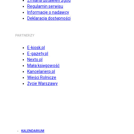
Zmiana ustawień zgód
Regulamin serwisu
Informacje o nadawcy
Deklaracja dostępności
PARTNERZY
E-kiosk.pl
E-gazety.pl
Nexto.pl
Mała księgowość
Kancelarierp.pl
Wieści Rolnicze
Życie Warszawy
KALENDARIUM