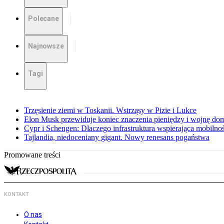
Polecane
Najnowsze
Tagi
Trzęsienie ziemi w Toskanii. Wstrząsy w Pizie i Lukce
Elon Musk przewiduje koniec znaczenia pieniędzy i wojnę do
Cypr i Schengen: Dlaczego infrastruktura wspierająca mobilno
Tajlandia, niedoceniany gigant. Nowy renesans pogaństwa
Promowane treści
KONTAKT
O nas