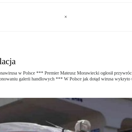
lacja
oronawirusa w Polsce *** Premier Mateusz Morawiecki ogłosił przywró
owaniu galerii handlowych *** W Polsce jak dotąd wirusa wykryto u