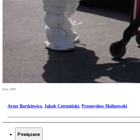
Foto: AFP
Artur Bartkiewicz
,
Jakub Czermiński
,
Przemysław Malinowski
Powiązane