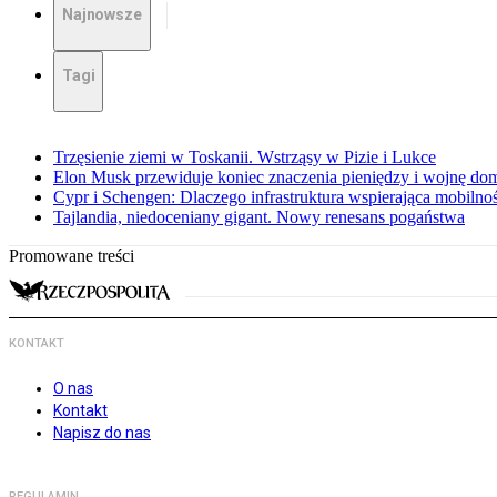
Najnowsze
Tagi
Trzęsienie ziemi w Toskanii. Wstrząsy w Pizie i Lukce
Elon Musk przewiduje koniec znaczenia pieniędzy i wojnę do
Cypr i Schengen: Dlaczego infrastruktura wspierająca mobilno
Tajlandia, niedoceniany gigant. Nowy renesans pogaństwa
Promowane treści
KONTAKT
O nas
Kontakt
Napisz do nas
REGULAMIN