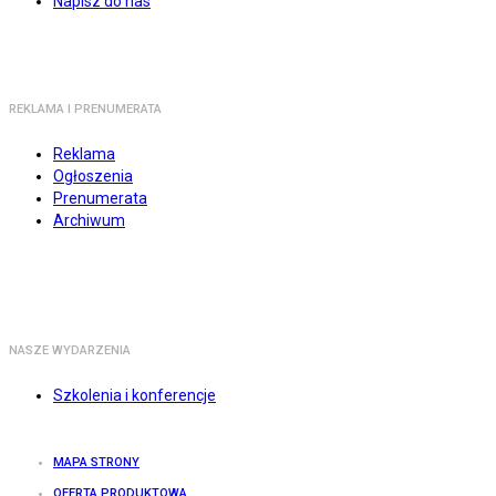
Napisz do nas
REKLAMA I PRENUMERATA
Reklama
Ogłoszenia
Prenumerata
Archiwum
NASZE WYDARZENIA
Szkolenia i konferencje
MAPA STRONY
OFERTA PRODUKTOWA