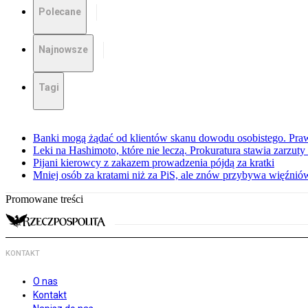
Polecane
Najnowsze
Tagi
Banki mogą żądać od klientów skanu dowodu osobistego. Praw
Leki na Hashimoto, które nie leczą. Prokuratura stawia zarzuty
Pijani kierowcy z zakazem prowadzenia pójdą za kratki
Mniej osób za kratami niż za PiS, ale znów przybywa więźnió
Promowane treści
KONTAKT
O nas
Kontakt