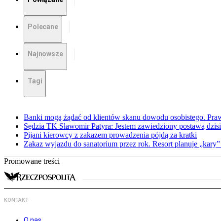
Polecane
Najnowsze
Tagi
Banki mogą żądać od klientów skanu dowodu osobistego. Praw
Sędzia TK Sławomir Patyra: Jestem zawiedziony postawą dzisiej
Pijani kierowcy z zakazem prowadzenia pójdą za kratki
Zakaz wyjazdu do sanatorium przez rok. Resort planuje „kary”
Promowane treści
KONTAKT
O nas