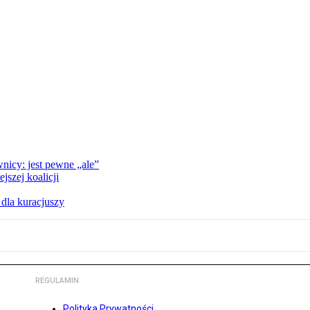
nicy: jest pewne „ale”
szej koalicji
 dla kuracjuszy
REGULAMIN
Polityka Prywatności