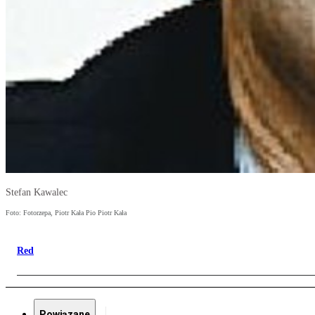
Stefan Kawalec
Foto: Fotorzepa, Piotr Kała Pio Piotr Kała
Red
Powiązane