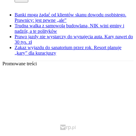
Banki mogą żądać od klientów skanu dowodu osobistego.
Prawnicy: jest pewne „ale”
Trudna walka z samowolą budowlaną. NIK wini gminy i
nadzór, a te polityków
Prawo jazdy nie wystarczy do wynajęcia auta. Kary nawet do
30 tys. zł
Zakaz wyjazdu do sanatorium przez rok. Resort planuje
„kary” dla kuracjuszy
Promowane treści