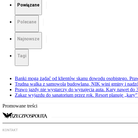
Powiązane
Polecane
Najnowsze
Tagi
Banki mogą żądać od klientów skanu dowodu osobistego. Praw
Trudna walka z samowolą budowlaną. NIK wini gminy i nadzór
Prawo jazdy nie wystarczy do wynajęcia auta. Kary nawet do 30
Zakaz wyjazdu do sanatorium przez rok. Resort planuje „kary”
Promowane treści
KONTAKT