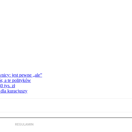
nicy: jest pewne „ale”
, a te polityków
 tys. zł
 dla kuracjuszy
REGULAMIN