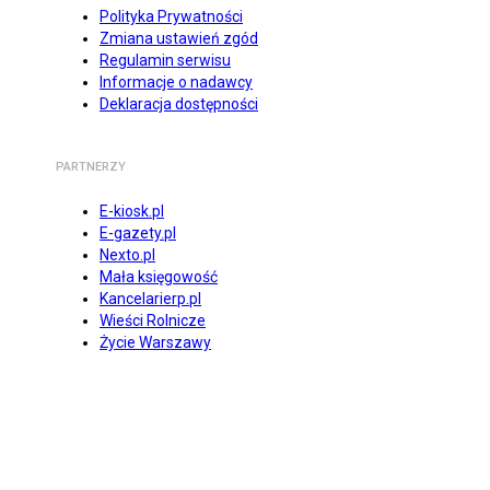
Polityka Prywatności
Zmiana ustawień zgód
Regulamin serwisu
Informacje o nadawcy
Deklaracja dostępności
PARTNERZY
E-kiosk.pl
E-gazety.pl
Nexto.pl
Mała księgowość
Kancelarierp.pl
Wieści Rolnicze
Życie Warszawy