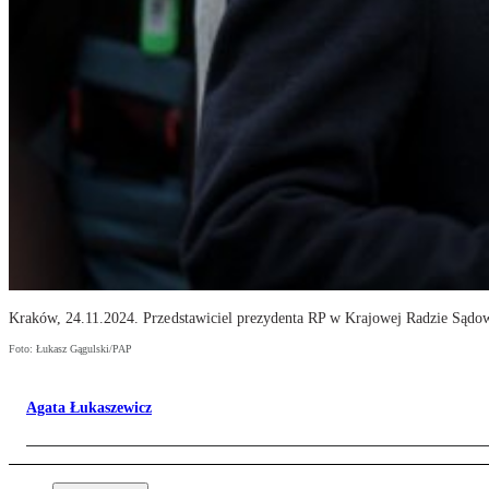
Kraków, 24.11.2024. Przedstawiciel prezydenta RP w Krajowej Radzie Sąd
Foto: Łukasz Gągulski/PAP
Agata Łukaszewicz