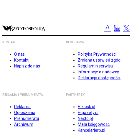
KONTAKT
REGULAMIN
O nas
Polityka Prywatności
Kontakt
Zmiana ustawień zgód
Napisz do nas
Regulamin serwisu
Informacje o nadawcy
Deklaracja dostępności
REKLAMA I PRENUMERATA
PARTNERZY
Reklama
E-kiosk.pl
Ogłoszenia
E-gazety.pl
Prenumerata
Nexto.pl
Archiwum
Mała księgowość
Kancelarierp.pl