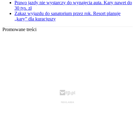
Prawo jazdy nie wystarczy do wynajęcia auta. Kary nawet do
30 tys. zł
Zakaz wyjazdu do sanatorium przez rok. Resort planuje
„kary” dla kuracjuszy
Promowane treści