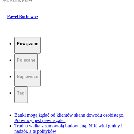
Foto: Materiały prasowe
Paweł Rochowicz
Powiązane
Polecane
Najnowsze
Tagi
Banki mogą żądać od klientów skanu dowodu osobistego.
Prawnicy: jest pewne „ale”
Trudna walka z samowolą budowlaną. NIK wini gminy i
nadzór, a te polityków