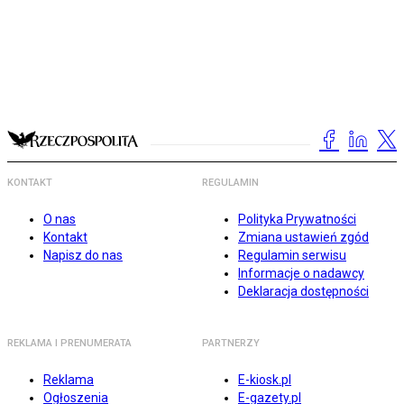
KONTAKT
REGULAMIN
O nas
Polityka Prywatności
Kontakt
Zmiana ustawień zgód
Napisz do nas
Regulamin serwisu
Informacje o nadawcy
Deklaracja dostępności
REKLAMA I PRENUMERATA
PARTNERZY
Reklama
E-kiosk.pl
Ogłoszenia
E-gazety.pl