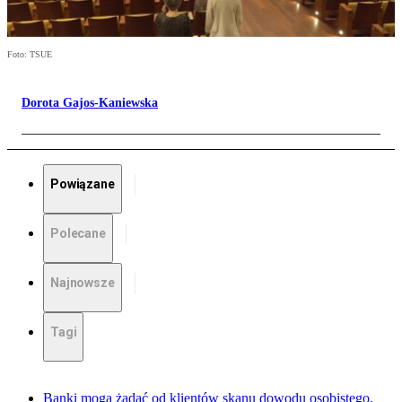
Foto: TSUE
Dorota Gajos-Kaniewska
Powiązane
Polecane
Najnowsze
Tagi
Banki mogą żądać od klientów skanu dowodu osobistego.