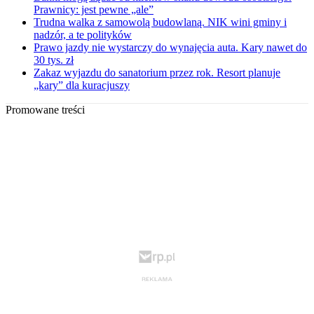
Prawnicy: jest pewne „ale”
Trudna walka z samowolą budowlaną. NIK wini gminy i
nadzór, a te polityków
Prawo jazdy nie wystarczy do wynajęcia auta. Kary nawet do
30 tys. zł
Zakaz wyjazdu do sanatorium przez rok. Resort planuje
„kary” dla kuracjuszy
Promowane treści