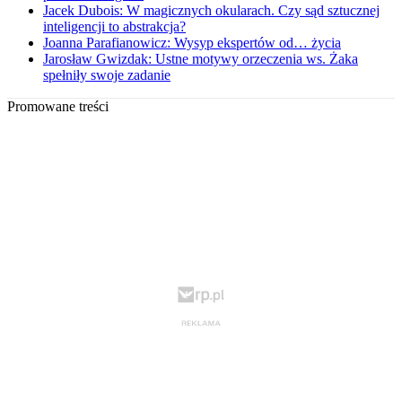
Jacek Dubois: W magicznych okularach. Czy sąd sztucznej
inteligencji to abstrakcja?
Joanna Parafianowicz: Wysyp ekspertów od… życia
Jarosław Gwizdak: Ustne motywy orzeczenia ws. Żaka
spełniły swoje zadanie
Promowane treści