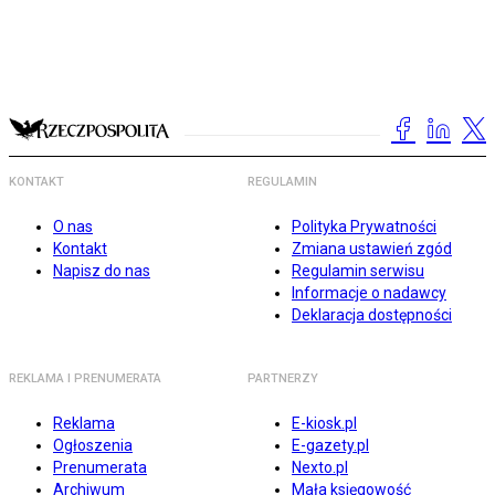
KONTAKT
REGULAMIN
O nas
Polityka Prywatności
Kontakt
Zmiana ustawień zgód
Napisz do nas
Regulamin serwisu
Informacje o nadawcy
Deklaracja dostępności
REKLAMA I PRENUMERATA
PARTNERZY
Reklama
E-kiosk.pl
Ogłoszenia
E-gazety.pl
Prenumerata
Nexto.pl
Archiwum
Mała księgowość