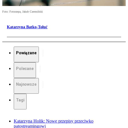
Foto: Fotorzepa, Jakub Czermiński
Katarzyna Batko-Tołuć
Powiązane
Polecane
Najnowsze
Tagi
Katarzyna Holik: Nowe przepisy przeciwko
patostreamingowi