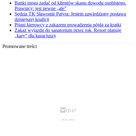
Banki mogą żądać od klientów skanu dowodu osobistego.
Prawnicy: jest pewne „ale”
Sędzia TK Sławomir Patyra: Jestem zawiedziony postawą
dzisiejszej koalicji
Pijani kierowcy z zakazem prowadzenia pójdą za kratki
Zakaz wyjazdu do sanatorium przez rok. Resort planuje
„kary” dla kuracjuszy
Promowane treści