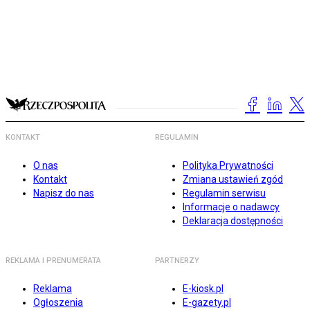
KONTAKT
REGULAMIN
O nas
Polityka Prywatności
Kontakt
Zmiana ustawień zgód
Napisz do nas
Regulamin serwisu
Informacje o nadawcy
Deklaracja dostępności
REKLAMA I PRENUMERATA
PARTNERZY
Reklama
E-kiosk.pl
Ogłoszenia
E-gazety.pl