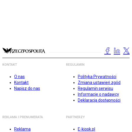
KONTAKT
REGULAMIN
O nas
Polityka Prywatności
Kontakt
Zmiana ustawień zgód
Napisz do nas
Regulamin serwisu
Informacje o nadawcy
Deklaracja dostępności
REKLAMA I PRENUMERATA
PARTNERZY
Reklama
E-kiosk.pl