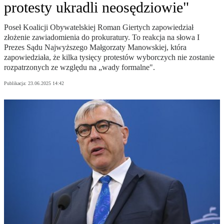
protesty ukradli neosędziowie"
Poseł Koalicji Obywatelskiej Roman Giertych zapowiedział
złożenie zawiadomienia do prokuratury. To reakcja na słowa I
Prezes Sądu Najwyższego Małgorzaty Manowskiej, która
zapowiedziała, że kilka tysięcy protestów wyborczych nie zostanie
rozpatrzonych ze względu na „wady formalne".
Publikacja:
23.06.2025 14:42