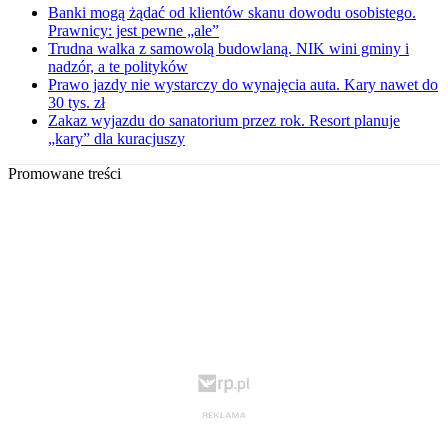
Banki mogą żądać od klientów skanu dowodu osobistego.
Prawnicy: jest pewne „ale”
Trudna walka z samowolą budowlaną. NIK wini gminy i
nadzór, a te polityków
Prawo jazdy nie wystarczy do wynajęcia auta. Kary nawet do
30 tys. zł
Zakaz wyjazdu do sanatorium przez rok. Resort planuje
„kary” dla kuracjuszy
Promowane treści