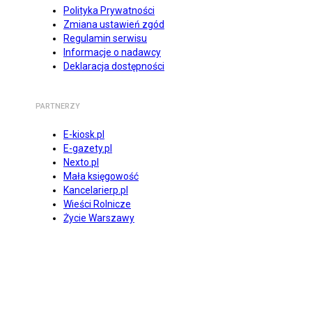
Polityka Prywatności
Zmiana ustawień zgód
Regulamin serwisu
Informacje o nadawcy
Deklaracja dostępności
PARTNERZY
E-kiosk.pl
E-gazety.pl
Nexto.pl
Mała księgowość
Kancelarierp.pl
Wieści Rolnicze
Życie Warszawy