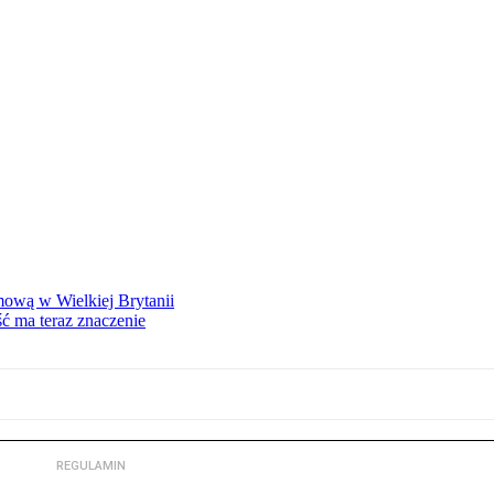
mową w Wielkiej Brytanii
ść ma teraz znaczenie
REGULAMIN