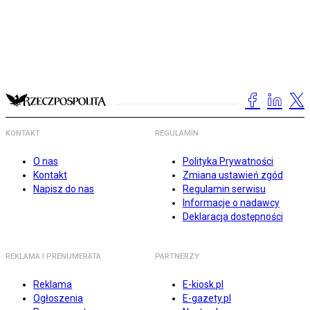
KONTAKT
REGULAMIN
O nas
Polityka Prywatności
Kontakt
Zmiana ustawień zgód
Napisz do nas
Regulamin serwisu
Informacje o nadawcy
Deklaracja dostępności
REKLAMA I PRENUMERATA
PARTNERZY
Reklama
E-kiosk.pl
Ogłoszenia
E-gazety.pl