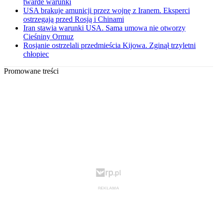
twarde warunki
USA brakuje amunicji przez wojnę z Iranem. Eksperci
ostrzegają przed Rosją i Chinami
Iran stawia warunki USA. Sama umowa nie otworzy
Cieśniny Ormuz
Rosjanie ostrzelali przedmieścia Kijowa. Zginął trzyletni
chłopiec
Promowane treści