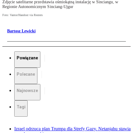
Zdjęcie satelitarne przedstawia ośmiokątną instalację w Sinciangu, w
Regionie Autonomicznym Sinciang-Ujgur
Foto: Vantor/Handout via Reuters
Bartosz Lewicki
Powiązane
Polecane
Najnowsze
Tagi
Izrael odrzuca plan Trumpa dla Strefy Gazy. Netanjahu stawia