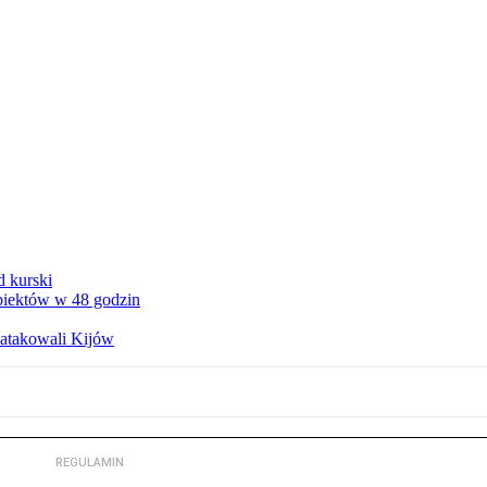
d kurski
obiektów w 48 godzin
zaatakowali Kijów
REGULAMIN