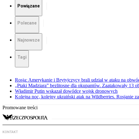
Powiązane
Polecane
Najnowsze
Tagi
Rosja: Amerykanie i Brytyjczycy brali udział w ataku na obwó
„Ptaki Madziara” bezlitosne dla okupantów. Zaatakowały 13 
Władimir Putin wskazał dowódcę wojsk dronowych
Kolejna noc, kolejny ukraiński atak na Wildberries. Rosjanie 
Promowane treści
KONTAKT