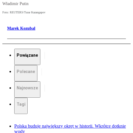
Władimir Putin
Foto: REUTERS/Turar Kazangapov
Marek Kozubal
Powiązane
Polecane
Najnowsze
Tagi
Polska buduje największy okręt w historii. Wkrótce dotknie
wody