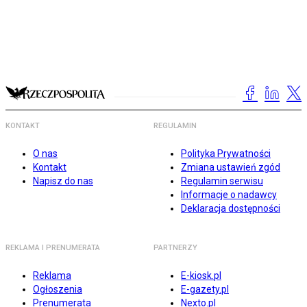
KONTAKT
REGULAMIN
O nas
Polityka Prywatności
Kontakt
Zmiana ustawień zgód
Napisz do nas
Regulamin serwisu
Informacje o nadawcy
Deklaracja dostępności
REKLAMA I PRENUMERATA
PARTNERZY
Reklama
E-kiosk.pl
Ogłoszenia
E-gazety.pl
Prenumerata
Nexto.pl