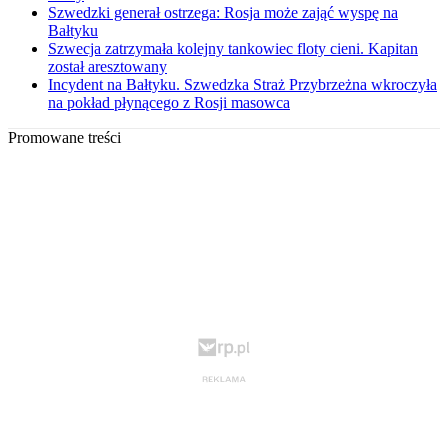
Szwedzki generał ostrzega: Rosja może zająć wyspę na
Bałtyku
Szwecja zatrzymała kolejny tankowiec floty cieni. Kapitan
został aresztowany
Incydent na Bałtyku. Szwedzka Straż Przybrzeżna wkroczyła
na pokład płynącego z Rosji masowca
Promowane treści