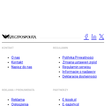
KONTAKT
REGULAMIN
O nas
Polityka Prywatności
Kontakt
Zmiana ustawień zgód
Napisz do nas
Regulamin serwisu
Informacje o nadawcy
Deklaracja dostępności
REKLAMA I PRENUMERATA
PARTNERZY
Reklama
E-kiosk.pl
Ogłoszenia
E-gazety.pl