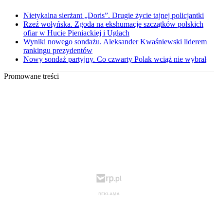
Nietykalna sierżant „Doris”. Drugie życie tajnej policjantki
Rzeź wołyńska. Zgoda na ekshumacje szczątków polskich
ofiar w Hucie Pieniackiej i Ugłach
Wyniki nowego sondażu. Aleksander Kwaśniewski liderem
rankingu prezydentów
Nowy sondaż partyjny. Co czwarty Polak wciąż nie wybrał
Promowane treści