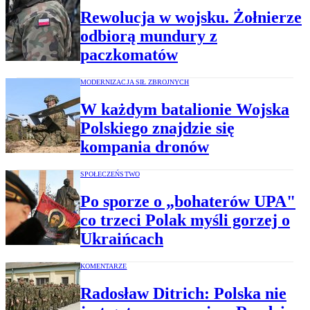
Rewolucja w wojsku. Żołnierze
odbiorą mundury z
paczkomatów
MODERNIZACJA SIŁ ZBROJNYCH
W każdym batalionie Wojska
Polskiego znajdzie się
kompania dronów
SPOŁECZEŃSTWO
Po sporze o „bohaterów UPA"
co trzeci Polak myśli gorzej o
Ukraińcach
KOMENTARZE
Radosław Ditrich: Polska nie