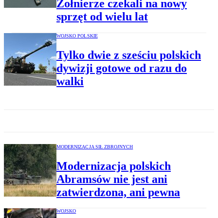
Żołnierze czekali na nowy
sprzęt od wielu lat
WOJSKO POLSKIE
Tylko dwie z sześciu polskich
dywizji gotowe od razu do
walki
MODERNIZACJA SIŁ ZBROJNYCH
Modernizacja polskich
Abramsów nie jest ani
zatwierdzona, ani pewna
WOJSKO