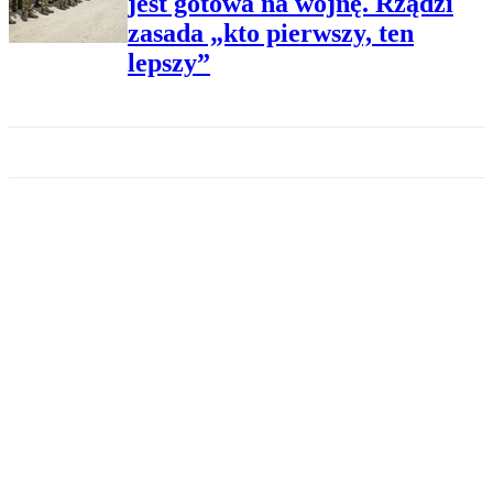
jest gotowa na wojnę. Rządzi
zasada „kto pierwszy, ten
lepszy”
MODERNIZACJA SIŁ ZBROJNYCH
Centrum Elektroniki
Militarnej otwarte. W Gdyni
powstaną części superradarów
MODERNIZACJA SIŁ ZBROJNYCH
Dobra wiadomość dla Sił
Powietrznych. Kupimy aż
cztery latające tankowce?