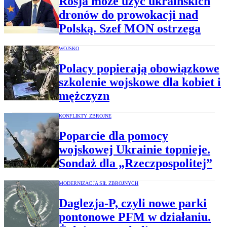
Rosja może użyć ukraińskich
dronów do prowokacji nad
Polską. Szef MON ostrzega
WOJSKO
Polacy popierają obowiązkowe
szkolenie wojskowe dla kobiet i
mężczyzn
KONFLIKTY ZBROJNE
Poparcie dla pomocy
wojskowej Ukrainie topnieje.
Sondaż dla „Rzeczpospolitej”
MODERNIZACJA SIŁ ZBROJNYCH
Daglezja-P, czyli nowe parki
pontonowe PFM w działaniu.