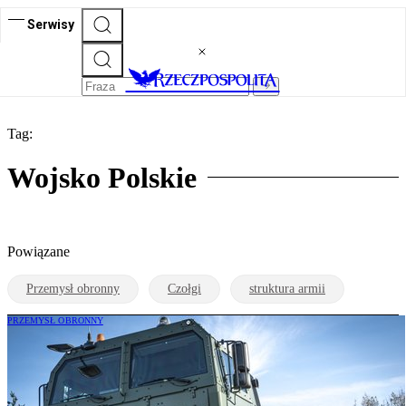
Serwisy
Tag:
Wojsko Polskie
Powiązane
Przemysł obronny
Czołgi
struktura armii
PRZEMYSŁ OBRONNY
Jelcz przyspiesza i wychodzi z zakrętu.
Produkcja większa o niemal połowę