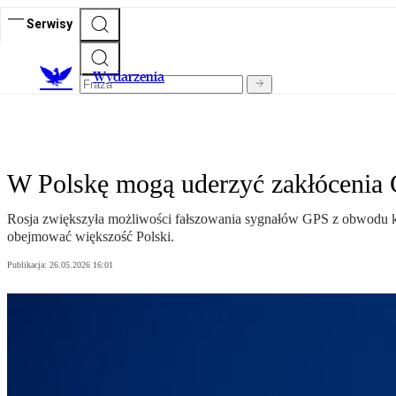
Serwisy
Wydarzenia
W Polskę mogą uderzyć zakłócenia G
Rosja zwiększyła możliwości fałszowania sygnałów GPS z obwodu król
obejmować większość Polski.
Publikacja:
26.05.2026 16:01