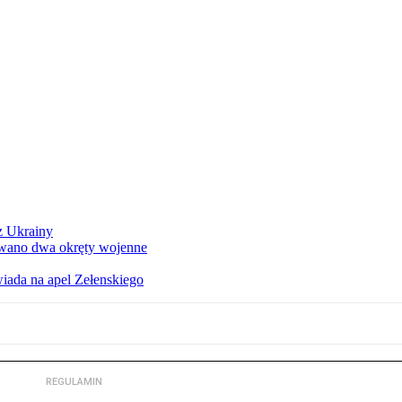
z Ukrainy
owano dwa okręty wojenne
iada na apel Zełenskiego
REGULAMIN