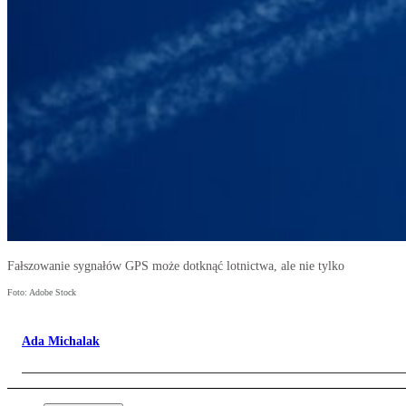
Fałszowanie sygnałów GPS może dotknąć lotnictwa, ale nie tylko
Foto: Adobe Stock
Ada Michalak