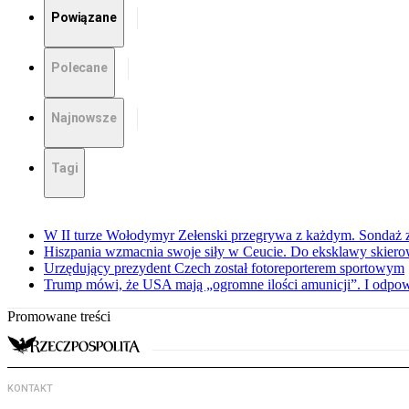
Powiązane
Polecane
Najnowsze
Tagi
W II turze Wołodymyr Zełenski przegrywa z każdym. Sondaż 
Hiszpania wzmacnia swoje siły w Ceucie. Do eksklawy skier
Urzędujący prezydent Czech został fotoreporterem sportowym
Trump mówi, że USA mają „ogromne ilości amunicji”. I odpow
Promowane treści
KONTAKT