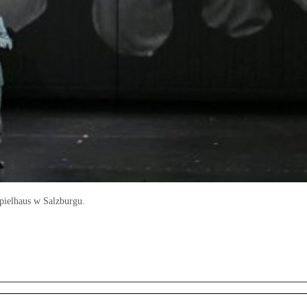
pielhaus w Salzburgu.