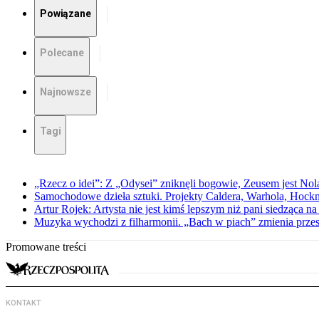
Powiązane
Polecane
Najnowsze
Tagi
„Rzecz o idei”: Z „Odysei” zniknęli bogowie, Zeusem jest Nol
Samochodowe dzieła sztuki. Projekty Caldera, Warhola, Hock
Artur Rojek: Artysta nie jest kimś lepszym niż pani siedząca n
Muzyka wychodzi z filharmonii. „Bach w piach” zmienia przes
Promowane treści
KONTAKT