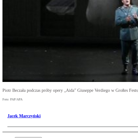
Piotr Beczała podczas próby opery „Aida” Giuseppe Verdiego w Großes Fests
Foto: PAP/APA
Jacek Marczyński