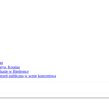
an
neya, Koonsa
a kasie w Biedronce
trzeń publiczną w scenę koncertową