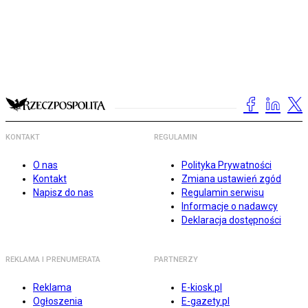
KONTAKT
REGULAMIN
O nas
Polityka Prywatności
Kontakt
Zmiana ustawień zgód
Napisz do nas
Regulamin serwisu
Informacje o nadawcy
Deklaracja dostępności
REKLAMA I PRENUMERATA
PARTNERZY
Reklama
E-kiosk.pl
Ogłoszenia
E-gazety.pl