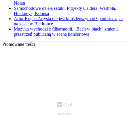
Nolan
Samochodowe dzieła sztuki. Projekty Caldera, Warhola,
Hockneya, Koonsa
Artur Rojek: Artysta nie jest kimś lepszym niż pani siedząca
na kasie w Biedronce
Muzyka wychodzi z filharmonii. „Bach w piach” zmienia
przestrzeń publiczną w scenę koncertową
Promowane treści