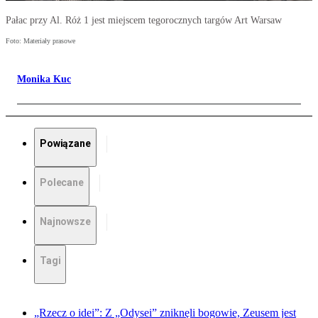
Pałac przy Al. Róż 1 jest miejscem tegorocznych targów Art Warsaw
Foto: Materiały prasowe
Monika Kuc
Powiązane
Polecane
Najnowsze
Tagi
„Rzecz o idei”: Z „Odysei” zniknęli bogowie, Zeusem jest