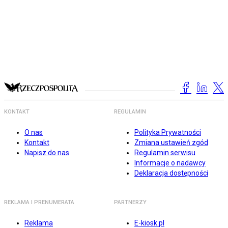
KONTAKT
REGULAMIN
O nas
Polityka Prywatności
Kontakt
Zmiana ustawień zgód
Napisz do nas
Regulamin serwisu
Informacje o nadawcy
Deklaracja dostępności
REKLAMA I PRENUMERATA
PARTNERZY
Reklama
E-kiosk.pl