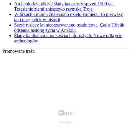
Archeolodzy odkryli ślady katastrofy sprzed 1500 lat.
Trzęsienie ziemi zniszczyło rzymską Troję
W brzuchu mumii znaleziono dzieło Homera. To pierwszy
taki przypadek w historii
Sześć tysięcy lat nieprzerwanego osadnictwa. Çadır Höyük
odsłania historię życia w Anatolii
Ślady kanibalizmu na kościach dorosłych. Nowe odkrycie
archeologów
Promowane treści