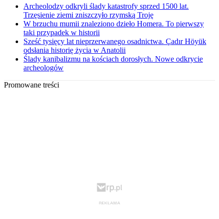
Archeolodzy odkryli ślady katastrofy sprzed 1500 lat.
Trzęsienie ziemi zniszczyło rzymską Troję
W brzuchu mumii znaleziono dzieło Homera. To pierwszy
taki przypadek w historii
Sześć tysięcy lat nieprzerwanego osadnictwa. Çadır Höyük
odsłania historię życia w Anatolii
Ślady kanibalizmu na kościach dorosłych. Nowe odkrycie
archeologów
Promowane treści