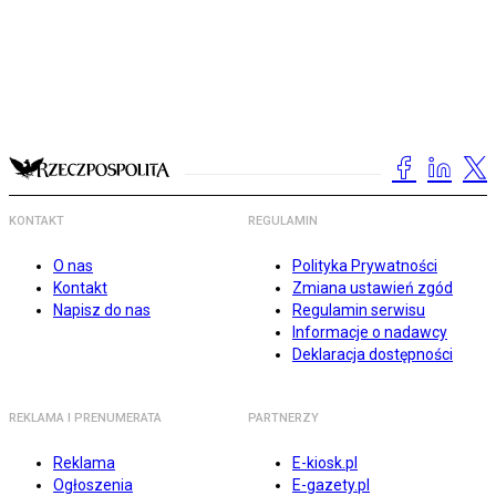
KONTAKT
REGULAMIN
O nas
Polityka Prywatności
Kontakt
Zmiana ustawień zgód
Napisz do nas
Regulamin serwisu
Informacje o nadawcy
Deklaracja dostępności
REKLAMA I PRENUMERATA
PARTNERZY
Reklama
E-kiosk.pl
Ogłoszenia
E-gazety.pl