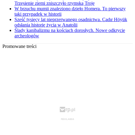
Trzęsienie ziemi zniszczyło rzymską Troję
W brzuchu mumii znaleziono dzieło Homera. To pierwszy
taki przypadek w historii
Sześć tysięcy lat nieprzerwanego osadnictwa. Çadır Höyük
odsłania historię życia w Anatolii
Ślady kanibalizmu na kościach dorosłych. Nowe odkrycie
archeologów
Promowane treści