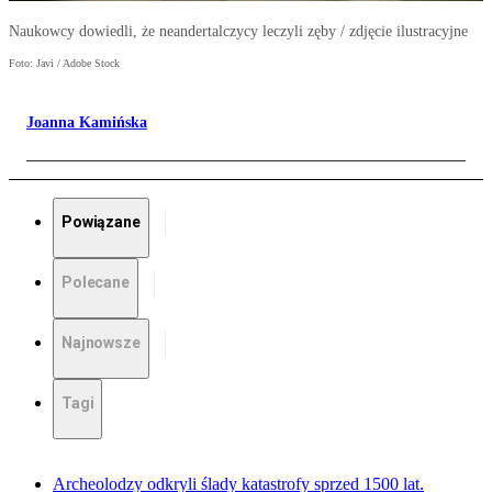
Naukowcy dowiedli, że neandertalczycy leczyli zęby / zdjęcie ilustracyjne
Foto: Javi / Adobe Stock
Joanna Kamińska
Powiązane
Polecane
Najnowsze
Tagi
Archeolodzy odkryli ślady katastrofy sprzed 1500 lat.