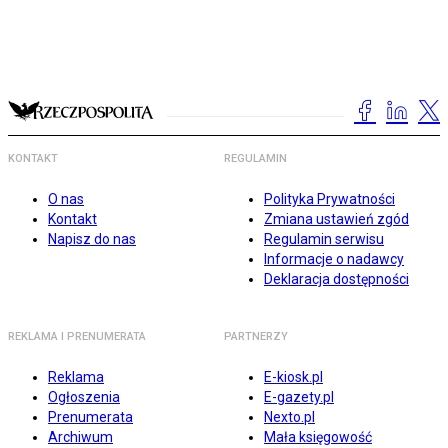
KONTAKT
REGULAMIN
O nas
Polityka Prywatności
Kontakt
Zmiana ustawień zgód
Napisz do nas
Regulamin serwisu
Informacje o nadawcy
Deklaracja dostępności
REKLAMA I PRENUMERATA
PARTNERZY
Reklama
E-kiosk.pl
Ogłoszenia
E-gazety.pl
Prenumerata
Nexto.pl
Archiwum
Mała księgowość