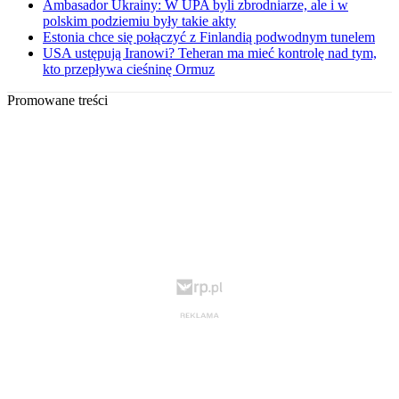
Ambasador Ukrainy: W UPA byli zbrodniarze, ale i w
polskim podziemiu były takie akty
Estonia chce się połączyć z Finlandią podwodnym tunelem
USA ustępują Iranowi? Teheran ma mieć kontrolę nad tym,
kto przepływa cieśninę Ormuz
Promowane treści