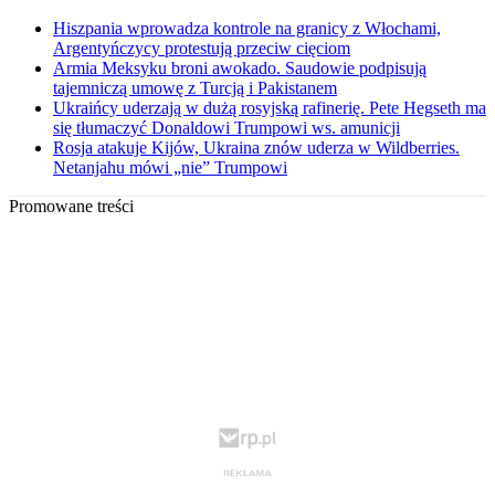
Hiszpania wprowadza kontrole na granicy z Włochami,
Argentyńczycy protestują przeciw cięciom
Armia Meksyku broni awokado. Saudowie podpisują
tajemniczą umowę z Turcją i Pakistanem
Ukraińcy uderzają w dużą rosyjską rafinerię. Pete Hegseth ma
się tłumaczyć Donaldowi Trumpowi ws. amunicji
Rosja atakuje Kijów, Ukraina znów uderza w Wildberries.
Netanjahu mówi „nie” Trumpowi
Promowane treści