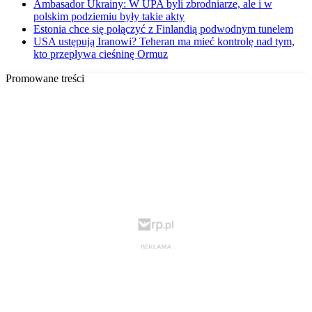
Ambasador Ukrainy: W UPA byli zbrodniarze, ale i w
polskim podziemiu były takie akty
Estonia chce się połączyć z Finlandią podwodnym tunelem
USA ustępują Iranowi? Teheran ma mieć kontrolę nad tym,
kto przepływa cieśninę Ormuz
Promowane treści