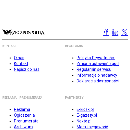
KONTAKT
REGULAMIN
O nas
Polityka Prywatności
Kontakt
Zmiana ustawień zgód
Napisz do nas
Regulamin serwisu
Informacje o nadawcy
Deklaracja dostępności
REKLAMA I PRENUMERATA
PARTNERZY
Reklama
E-kiosk.pl
Ogłoszenia
E-gazety.pl
Prenumerata
Nexto.pl
Archiwum
Mała księgowość