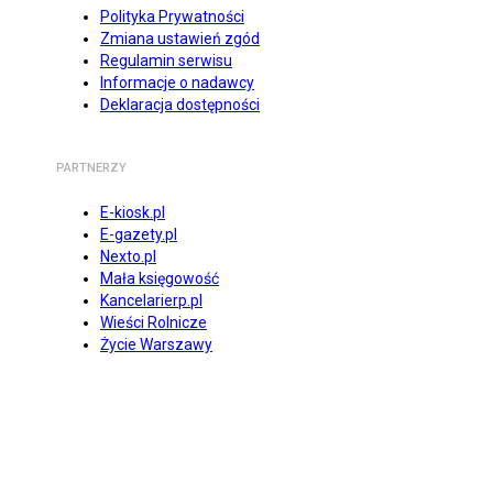
Polityka Prywatności
Zmiana ustawień zgód
Regulamin serwisu
Informacje o nadawcy
Deklaracja dostępności
PARTNERZY
E-kiosk.pl
E-gazety.pl
Nexto.pl
Mała księgowość
Kancelarierp.pl
Wieści Rolnicze
Życie Warszawy