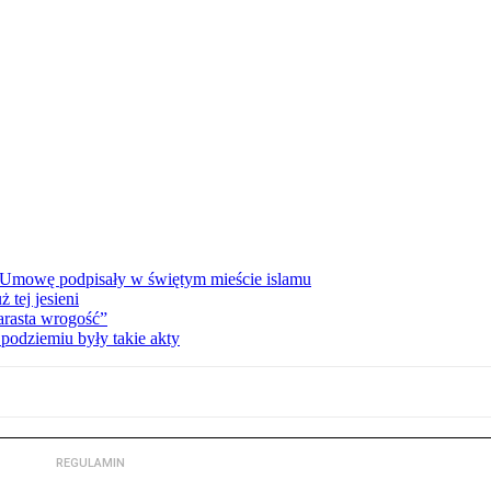
 Umowę podpisały w świętym mieście islamu
tej jesieni
rasta wrogość”
podziemiu były takie akty
REGULAMIN