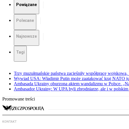
Powiązane
Polecane
Najnowsze
Tagi
Trzy muzułmańskie państwa zacieśniły współpracę wojskową.
Wywiad USA: Władimir Putin może zaatakować kraj NATO już 
Ambasada Ukrainy oburzona aktem wandalizmu w Polsce. „Na
Ambasador Ukrainy: W UPA byli zbrodniarze, ale i w polskim 
Promowane treści
KONTAKT