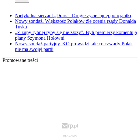
Nietykalna sierżant „Doris”. Drugie życie tajnej policjantki
Nowy sondaż. Większość Polaków źle ocenia rządy Donalda
Tuska
„Z zupy rybnej ryby się nie złoży”. Byli premierzy komentują
plany Szymona Hołowni
Nowy sondaż partyjny. KO prowadzi, ale co czwarty Polak
nie ma swojej partii
Promowane treści