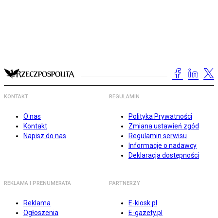
KONTAKT
REGULAMIN
O nas
Polityka Prywatności
Kontakt
Zmiana ustawień zgód
Napisz do nas
Regulamin serwisu
Informacje o nadawcy
Deklaracja dostępności
REKLAMA I PRENUMERATA
PARTNERZY
Reklama
E-kiosk.pl
Ogłoszenia
E-gazety.pl