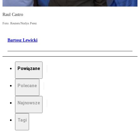
Raul Castro
Foto: Reuters/Norlys Perez
Bartosz Lewicki
Powiązane
Polecane
Najnowsze
Tagi