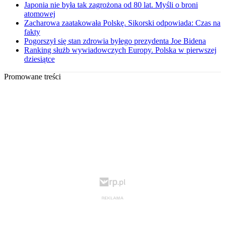
Japonia nie była tak zagrożona od 80 lat. Myśli o broni
atomowej
Zacharowa zaatakowała Polskę. Sikorski odpowiada: Czas na
fakty
Pogorszył się stan zdrowia byłego prezydenta Joe Bidena
Ranking służb wywiadowczych Europy. Polska w pierwszej
dziesiątce
Promowane treści