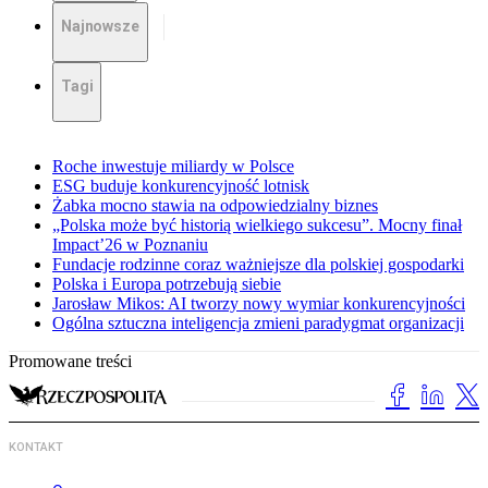
Najnowsze
Tagi
Roche inwestuje miliardy w Polsce
ESG buduje konkurencyjność lotnisk
Żabka mocno stawia na odpowiedzialny biznes
„Polska może być historią wielkiego sukcesu”. Mocny finał
Impact’26 w Poznaniu
Fundacje rodzinne coraz ważniejsze dla polskiej gospodarki
Polska i Europa potrzebują siebie
Jarosław Mikos: AI tworzy nowy wymiar konkurencyjności
Ogólna sztuczna inteligencja zmieni paradygmat organizacji
Promowane treści
KONTAKT