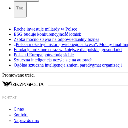
Tagi
Roche inwestuje miliardy w Polsce
ESG buduje konkurencyjność lotnisk
Żabka mocno stawia na odpowiedzialny biznes
„Polska może być historią wielkiego sukcesu”. Mocny finał I
Fundacje rodzinne coraz ważniejsze dla polskiej gospodarki
Polska i Europa potrzebują siebie
Sztuczna inteligencja uczyła się na autorach
Ogólna sztuczna inteligencja zmieni paradygmat organizacji
Promowane treści
KONTAKT
O nas
Kontakt
Napisz do nas