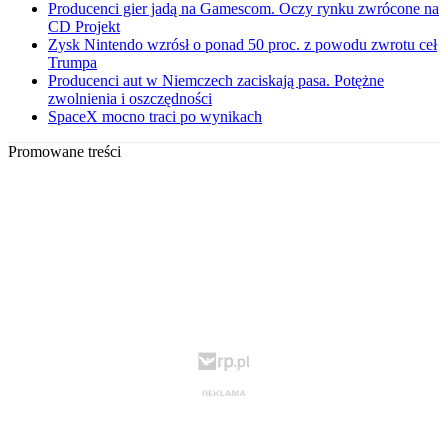
Producenci gier jadą na Gamescom. Oczy rynku zwrócone na
CD Projekt
Zysk Nintendo wzrósł o ponad 50 proc. z powodu zwrotu ceł
Trumpa
Producenci aut w Niemczech zaciskają pasa. Potężne
zwolnienia i oszczędności
SpaceX mocno traci po wynikach
Promowane treści