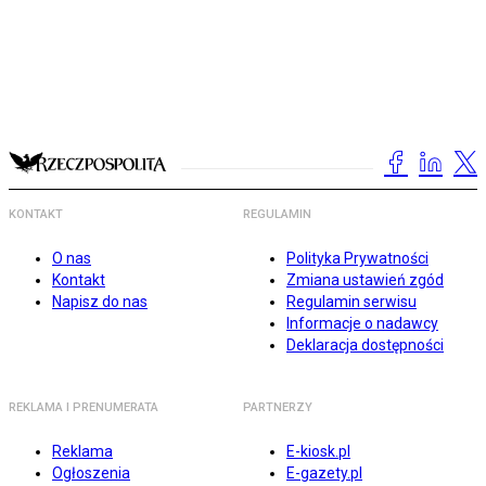
KONTAKT
REGULAMIN
O nas
Polityka Prywatności
Kontakt
Zmiana ustawień zgód
Napisz do nas
Regulamin serwisu
Informacje o nadawcy
Deklaracja dostępności
REKLAMA I PRENUMERATA
PARTNERZY
Reklama
E-kiosk.pl
Ogłoszenia
E-gazety.pl