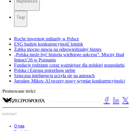
Najnowsze
Tagi
Roche inwestuje miliardy w Polsce
ESG buduje konkurencyjność lotnisk
Żabka mocno stawia na odpowiedzialny biznes
„Polska może być historią wielkiego sukcesu”. Mocny finał
Impact’26 w Poznaniu
Fundacje rodzinne coraz ważniejsze dla polskiej gospodarki
Polska i Europa potrzebują siebie
Sztuczna inteligencja uczyła się na autorach
Jarosław Mikos: AI tworzy nowy wymiar konkurencyjności
Promowane treści
KONTAKT
O nas