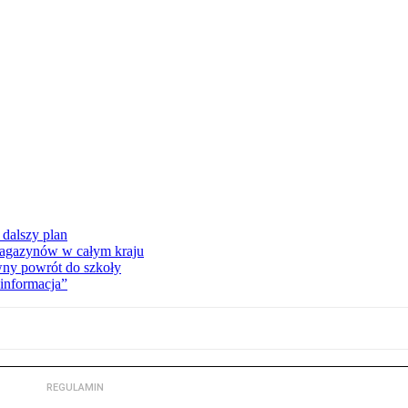
dalszy plan
 magazynów w całym kraju
wny powrót do szkoły
informacja”
REGULAMIN