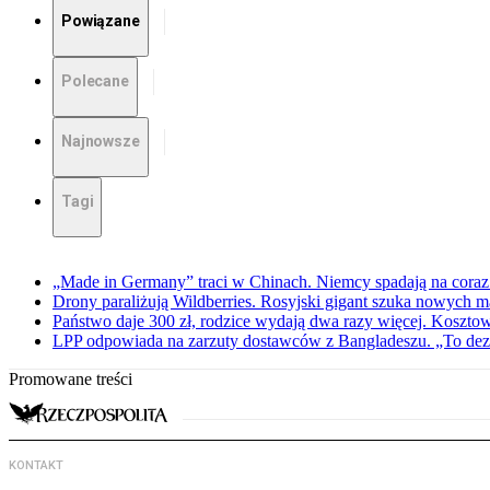
Powiązane
Polecane
Najnowsze
Tagi
„Made in Germany” traci w Chinach. Niemcy spadają na coraz 
Drony paraliżują Wildberries. Rosyjski gigant szuka nowych
Państwo daje 300 zł, rodzice wydają dwa razy więcej. Koszto
LPP odpowiada na zarzuty dostawców z Bangladeszu. „To dez
Promowane treści
KONTAKT