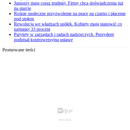
Juniorzy mają coraz trudniej. Firmy chcą doświadczenia już
na starcie
Rośnie społeczne przyzwolenie na pracę na czarno i płacenie
pod stołem
Rewolucja we władzach spółek. Kobiety mają stanowić co
najmniej 33 procent
Parytety w zarządach i radach nadzorczych. Prezydent
podpisał kontrowersyjną ustawę
Promowane treści