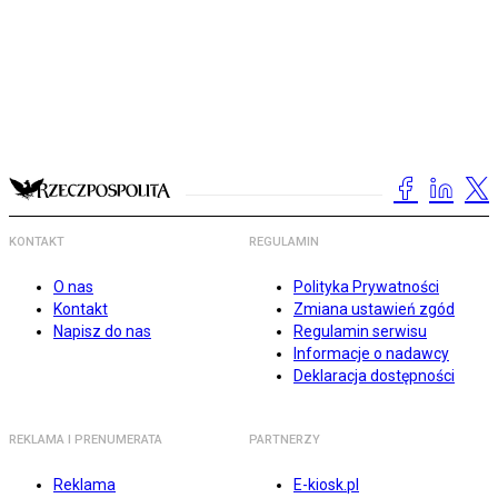
KONTAKT
REGULAMIN
O nas
Polityka Prywatności
Kontakt
Zmiana ustawień zgód
Napisz do nas
Regulamin serwisu
Informacje o nadawcy
Deklaracja dostępności
REKLAMA I PRENUMERATA
PARTNERZY
Reklama
E-kiosk.pl