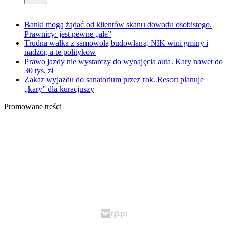
Banki mogą żądać od klientów skanu dowodu osobistego.
Prawnicy: jest pewne „ale”
Trudna walka z samowolą budowlaną. NIK wini gminy i
nadzór, a te polityków
Prawo jazdy nie wystarczy do wynajęcia auta. Kary nawet do
30 tys. zł
Zakaz wyjazdu do sanatorium przez rok. Resort planuje
„kary” dla kuracjuszy
Promowane treści