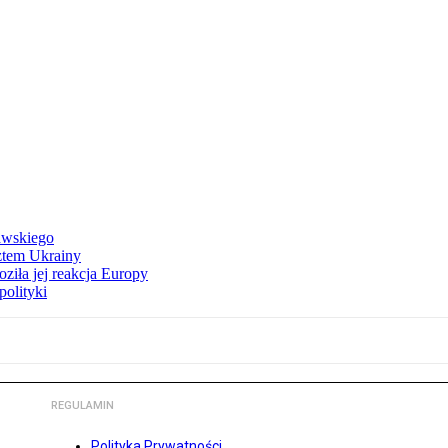
awskiego
ztem Ukrainy
ziła jej reakcja Europy
polityki
REGULAMIN
Polityka Prywatności