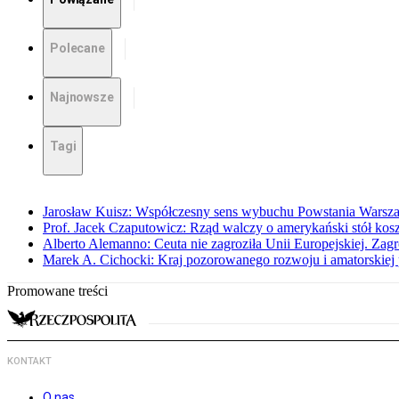
Polecane
Najnowsze
Tagi
Jarosław Kuisz: Współczesny sens wybuchu Powstania Warsz
Prof. Jacek Czaputowicz: Rząd walczy o amerykański stół kos
Alberto Alemanno: Ceuta nie zagroziła Unii Europejskiej. Zagro
Marek A. Cichocki: Kraj pozorowanego rozwoju i amatorskiej 
Promowane treści
KONTAKT
O nas