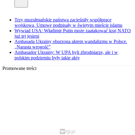
Trzy muzułmańskie państwa zacieśniły współpracę
wojskową. Umowę podpisały w świętym mieście islamu
Wywiad USA: Władimir Putin może zaatakować kraj NATO
już tej jesieni
Ambasada Ukrainy oburzona aktem wandalizmu w Polsce.
„Narasta wrogość”
Ambasador Ukrainy: W UPA byli zbrodniarze, ale i w
polskim podziemiu były takie akty
Promowane treści