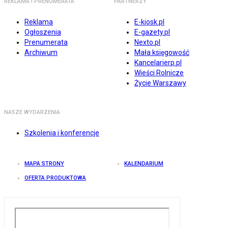
REKLAMA I PRENUMERATA
PARTNERZY
Reklama
E-kiosk.pl
Ogłoszenia
E-gazety.pl
Prenumerata
Nexto.pl
Archiwum
Mała księgowość
Kancelarierp.pl
Wieści Rolnicze
Życie Warszawy
NASZE WYDARZENIA
Szkolenia i konferencje
MAPA STRONY
KALENDARIUM
OFERTA PRODUKTOWA