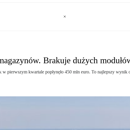
 magazynów. Brakuje dużych modułó
ek w pierwszym kwartale popłynęło 450 mln euro. To najlepszy wynik o