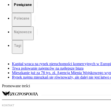
Powiązane
Polecane
Najnowsze
Tagi
Kapitał wraca na rynek nieruchomości komercyjnych w Europ
Trwa polowanie najemców na najlepsze biura
Mieszkanie już za 78 tys. zł. Agencja Mienia Wojskowego wyp
Rynek najmu mieszkań się równoważy, ale dalej nie jest łatwo
Promowane treści
KONTAKT