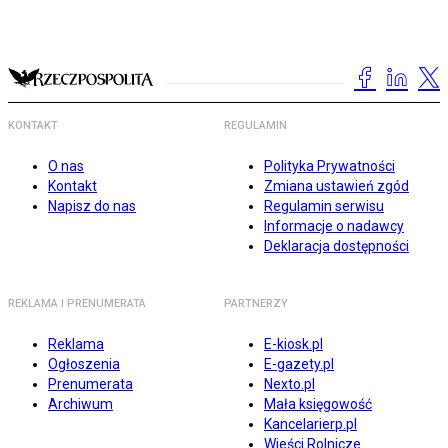
KONTAKT
REGULAMIN
O nas
Polityka Prywatności
Kontakt
Zmiana ustawień zgód
Napisz do nas
Regulamin serwisu
Informacje o nadawcy
Deklaracja dostępności
REKLAMA I PRENUMERATA
PARTNERZY
Reklama
E-kiosk.pl
Ogłoszenia
E-gazety.pl
Prenumerata
Nexto.pl
Archiwum
Mała księgowość
Kancelarierp.pl
Wieści Rolnicze