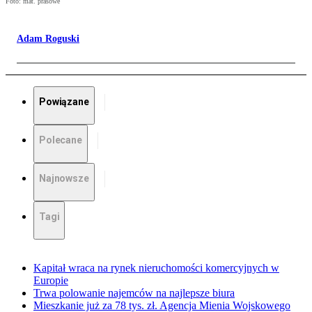
Foto: mat. prasowe
Adam Roguski
Powiązane
Polecane
Najnowsze
Tagi
Kapitał wraca na rynek nieruchomości komercyjnych w
Europie
Trwa polowanie najemców na najlepsze biura
Mieszkanie już za 78 tys. zł. Agencja Mienia Wojskowego