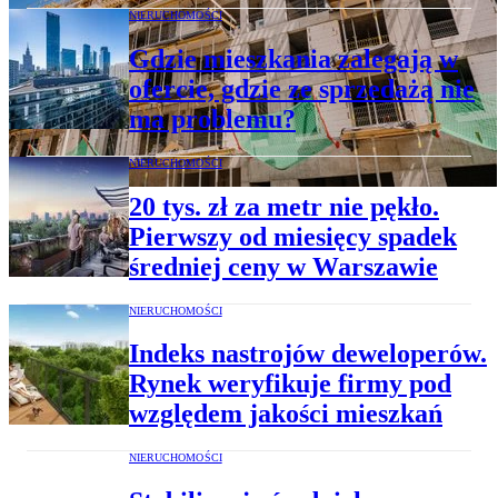
NIERUCHOMOŚCI
Gdzie mieszkania zalegają w
ofercie, gdzie ze sprzedażą nie
ma problemu?
NIERUCHOMOŚCI
20 tys. zł za metr nie pękło.
Pierwszy od miesięcy spadek
średniej ceny w Warszawie
NIERUCHOMOŚCI
Indeks nastrojów deweloperów.
Rynek weryfikuje firmy pod
względem jakości mieszkań
NIERUCHOMOŚCI