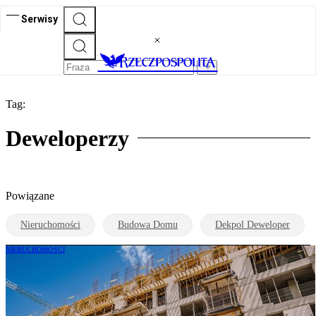
Serwisy
Tag:
Deweloperzy
Powiązane
Nieruchomości
Budowa Domu
Dekpol Deweloper
NIERUCHOMOŚCI
Zakaz podnoszenia ceny mieszkania. Jest
nowa wersja projektu