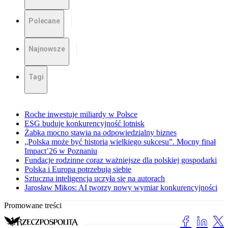
Polecane
Najnowsze
Tagi
Roche inwestuje miliardy w Polsce
ESG buduje konkurencyjność lotnisk
Żabka mocno stawia na odpowiedzialny biznes
„Polska może być historią wielkiego sukcesu”. Mocny finał
Impact’26 w Poznaniu
Fundacje rodzinne coraz ważniejsze dla polskiej gospodarki
Polska i Europa potrzebują siebie
Sztuczna inteligencja uczyła się na autorach
Jarosław Mikos: AI tworzy nowy wymiar konkurencyjności
Promowane treści