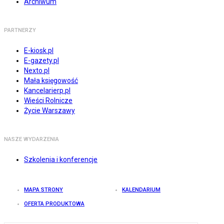
Archiwum
PARTNERZY
E-kiosk.pl
E-gazety.pl
Nexto.pl
Mała księgowość
Kancelarierp.pl
Wieści Rolnicze
Życie Warszawy
NASZE WYDARZENIA
Szkolenia i konferencje
MAPA STRONY
KALENDARIUM
OFERTA PRODUKTOWA