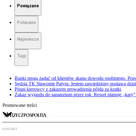
Powiązane
Polecane
Najnowsze
Tagi
Banki mogą żądać od klientów skanu dowodu osobistego. Praw
Sędzia TK Sławomir Patyra: Jestem zawiedziony postawą dzisiej
Pijani kierowcy z zakazem prowadzenia pójdą za kratki
Zakaz wyjazdu do sanatorium przez rok. Resort planuje „kary”
Promowane treści
KONTAKT