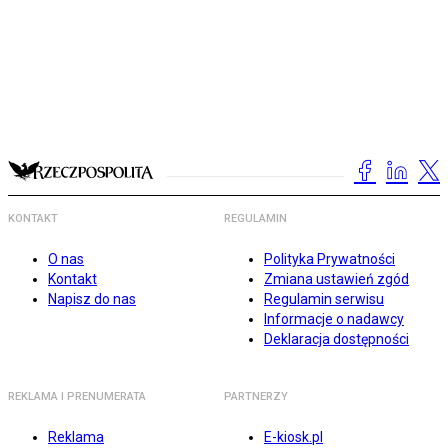
KONTAKT
REGULAMIN
O nas
Polityka Prywatności
Kontakt
Zmiana ustawień zgód
Napisz do nas
Regulamin serwisu
Informacje o nadawcy
Deklaracja dostępności
REKLAMA I PRENUMERATA
PARTNERZY
Reklama
E-kiosk.pl