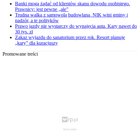
Banki mogą żądać od klientów skanu dowodu osobistego.
Prawnicy: jest pewne „ale”
Trudna walka z samowolą budowlaną. NIK wini gminy i
nadzór, a te polityków
Prawo jazdy nie wystarczy do wynajęcia auta. Kary nawet do
30 tys. zł
Zakaz wyjazdu do sanatorium przez rok. Resort planuje
„kary” dla kuracjuszy
Promowane treści