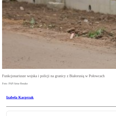
Funkcjonariusze wojska i policji na granicy z Białorusią w Połowcach
Foto: PAP/Artur Reszko
Izabela Kacprzak