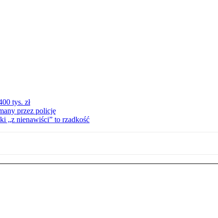
00 tys. zł
many przez policję
ki „z nienawiści” to rzadkość