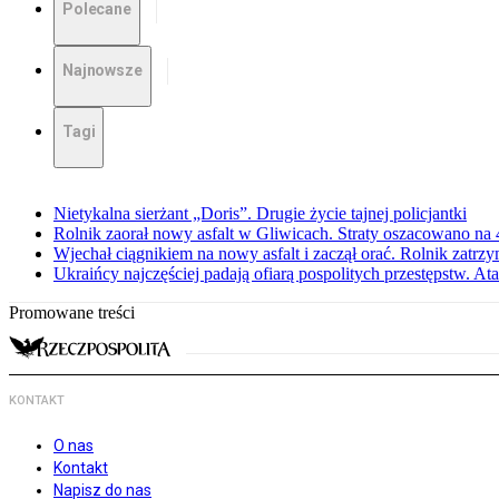
Polecane
Najnowsze
Tagi
Nietykalna sierżant „Doris”. Drugie życie tajnej policjantki
Rolnik zaorał nowy asfalt w Gliwicach. Straty oszacowano na 4
Wjechał ciągnikiem na nowy asfalt i zaczął orać. Rolnik zatrzy
Ukraińcy najczęściej padają ofiarą pospolitych przestępstw. Ata
Promowane treści
KONTAKT
O nas
Kontakt
Napisz do nas