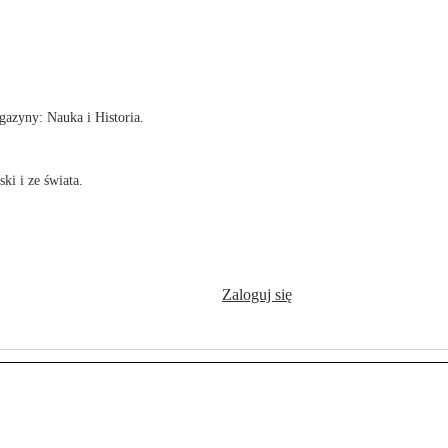
!
azyny: Nauka i Historia.
ki i ze świata.
Zaloguj się