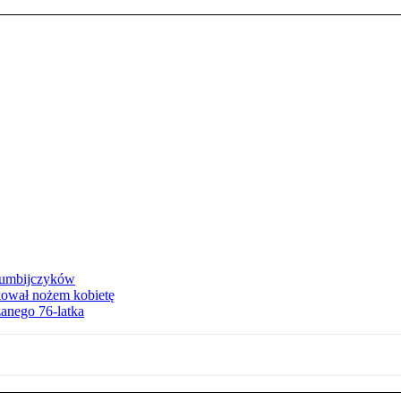
olumbijczyków
akował nożem kobietę
zanego 76-latka