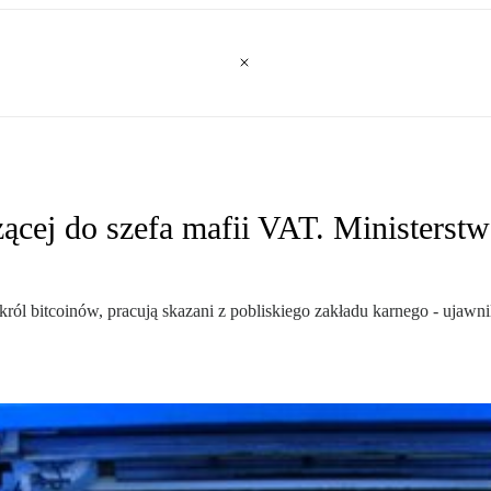
ącej do szefa mafii VAT. Ministerst
i król bitcoinów, pracują skazani z pobliskiego zakładu karnego - ujawn