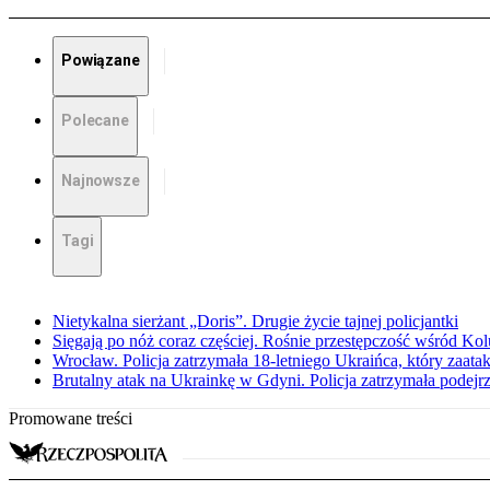
Powiązane
Polecane
Najnowsze
Tagi
Nietykalna sierżant „Doris”. Drugie życie tajnej policjantki
Sięgają po nóż coraz częściej. Rośnie przestępczość wśród K
Wrocław. Policja zatrzymała 18-letniego Ukraińca, który zaat
Brutalny atak na Ukrainkę w Gdyni. Policja zatrzymała podejr
Promowane treści