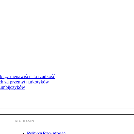
ki „z nienawiści” to rzadkość
ch za przemyt narkotyków
olumbijczyków
REGULAMIN
Polityka Prywatności