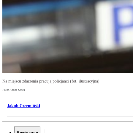
Na miejscu zdarzenia pracują policjanci (fot. ilustracyjna)
Foto: Adobe Stock
Jakub Czermiński
Powiązane