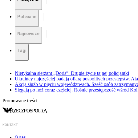
Polecane
Najnowsze
Tagi
Nietykalna sierżant „Doris”. Drugie życie tajnej policjantki
Ukraińcy najczęściej padają ofiarą pospolitych przestępstw. Ata
Akcja służb w pięciu województwach. Sześć osób zatrzymany
Sięgają po nóż coraz częściej. Rośnie przestępczość wśród K
Promowane treści
KONTAKT
O nas