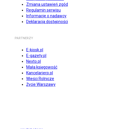
Zmiana ustawień zgód
Regulamin serwisu
Informacje o nadawcy
Deklaracja dostępności
PARTNERZY
E-kiosk.pl
E-gazety.pl
Nexto.pl
Mała księgowość
Kancelarierp.pl
Wieści Rolnicze
Życie Warszawy