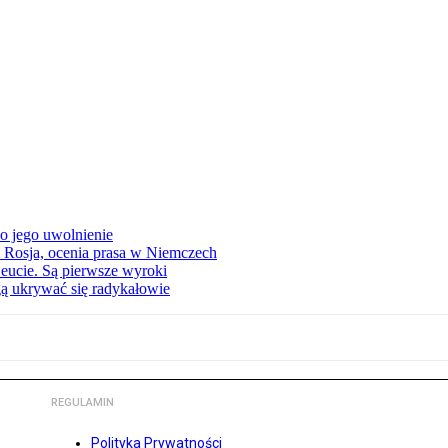
o jego uwolnienie
 Rosja, ocenia prasa w Niemczech
eucie. Są pierwsze wyroki
ą ukrywać się radykałowie
REGULAMIN
Polityka Prywatności