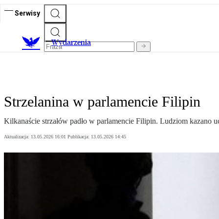
Serwisy
Wydarzenia
Strzelanina w parlamencie Filipin
Kilkanaście strzałów padło w parlamencie Filipin. Ludziom kazano uc
Aktualizacja:
13.05.2026 16:01
Publikacja:
13.05.2026 14:45