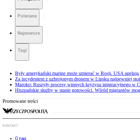
Polecane
Najnowsze
Tagi
Były amerykański marine może umierać w Rosji. USA apelują 
Za incydentem z uzbrojonym dronem w Lipsku najpewniej stoi
Maroko: Ruszyły procesy winnych kryzysu imigracyjnego w C
Hiszpańskie służby w stanie gotowości. Wśród migrantów mog
Promowane treści
KONTAKT
O nas